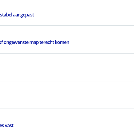
nstabel aangepast
r of ongewenste map terecht komen
es vast