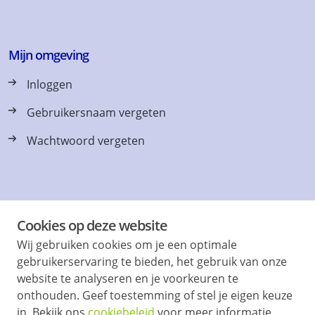
Mijn omgeving
Inloggen
Gebruikersnaam vergeten
Wachtwoord vergeten
Vraag en antwoord
Cookies op deze website
Vaak gevraagd, Tips & Contact
Wij gebruiken cookies om je een optimale
gebruikerservaring te bieden, het gebruik van onze
Onlangs verhuurd
website te analyseren en je voorkeuren te
onthouden. Geef toestemming of stel je eigen keuze
in. Bekijk ons
cookiebeleid
voor meer informatie.