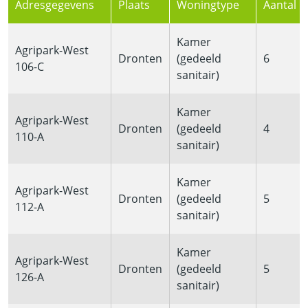
Adresgegevens
Plaats
Woningtype
Aantal r
Kamer
Agripark-West
Dronten
(gedeeld
6
106-C
sanitair)
Kamer
Agripark-West
Dronten
(gedeeld
4
110-A
sanitair)
Kamer
Agripark-West
Dronten
(gedeeld
5
112-A
sanitair)
Kamer
Agripark-West
Dronten
(gedeeld
5
126-A
sanitair)