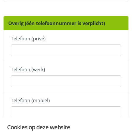
Overig (één telefoonnummer is verplicht)
Telefoon (privé)
Telefoon (werk)
Telefoon (mobiel)
Cookies op deze website
*
E-mailadres