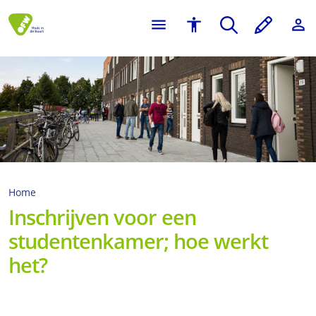
Home
Inschrijven voor een
studentenkamer; hoe werkt
het?