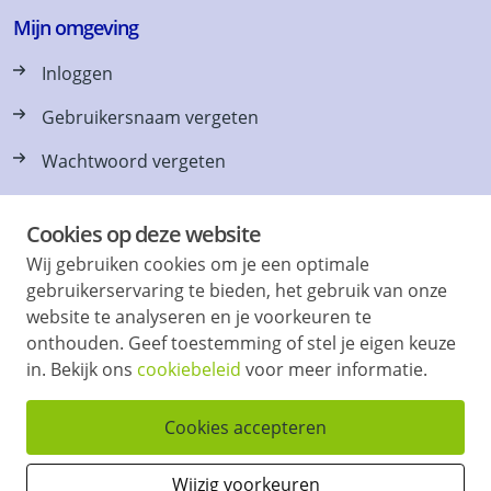
Mijn omgeving
Inloggen
Gebruikersnaam vergeten
Wachtwoord vergeten
Cookies op deze website
Wij gebruiken cookies om je een optimale
Vraag en antwoord
gebruikerservaring te bieden, het gebruik van onze
website te analyseren en je voorkeuren te
Vaak gevraagd, Tips & Contact
onthouden. Geef toestemming of stel je eigen keuze
Onlangs verhuurd
in. Bekijk ons
cookiebeleid
voor meer informatie.
Cookies accepteren
Vind & volg ons ook op
Wijzig voorkeuren