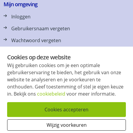
Mijn omgeving
Inloggen
Gebruikersnaam vergeten
Wachtwoord vergeten
Cookies op deze website
Wij gebruiken cookies om je een optimale
Vraag en antwoord
gebruikerservaring te bieden, het gebruik van onze
website te analyseren en je voorkeuren te
Vaak gevraagd, Tips & Contact
onthouden. Geef toestemming of stel je eigen keuze
in. Bekijk ons
cookiebeleid
voor meer informatie.
Onlangs verhuurd
Cookies accepteren
Wijzig voorkeuren
Vind & volg ons ook op