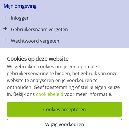
Mijn omgeving
Inloggen
Gebruikersnaam vergeten
Wachtwoord vergeten
Cookies op deze website
Wij gebruiken cookies om je een optimale
Vraag en antwoord
gebruikerservaring te bieden, het gebruik van onze
website te analyseren en je voorkeuren te
Vaak gevraagd, Tips & Contact
onthouden. Geef toestemming of stel je eigen keuze
Onlangs verhuurd
in. Bekijk ons
cookiebeleid
voor meer informatie.
Cookies accepteren
Vind & volg ons ook op
Wijzig voorkeuren